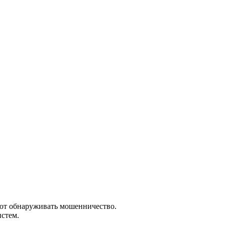
ают обнаруживать мошенничество.
стем.