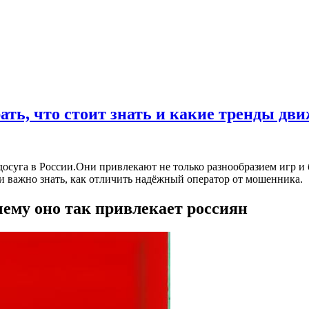
ать, что стоит знать и какие тренды д
досуга в России.Они привлекают не только разнообразием игр 
и важно знать, как отличить надёжный оператор от мошенника.
чему оно так привлекает россиян