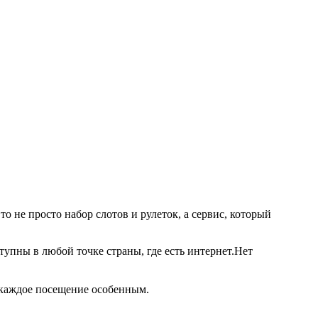
о не просто набор слотов и рулеток, а сервис, который
тупны в любой точке страны, где есть интернет.Нет
каждое посещение особенным.