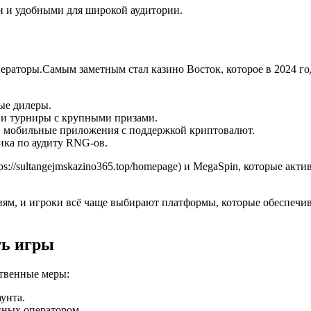
и и удобными для широкой аудитории.
ераторы.Самым заметным стал казино Восток, которое в 2024 г
ые дилеры.
и турниры с крупными призами.
, мобильные приложения с поддержкой криптовалют.
ика по аудиту RNG‑ов.
ps://sultangejmskazino365.top/homepage) и MegaSpin, которые а
иям, и игроки всё чаще выбирают платформы, которые обеспечив
ть игры
ственные меры:
унта.
нных оператором.