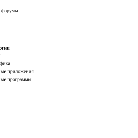
е форумы.
огии
r
афика
ные приложения
сные программы