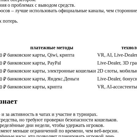
ия о проблемах с выводом средств.
осов – лучше использовать официальные каналы, чем сторонни
 потерь.
платежные методы
технол
банковские карты, Qiwi, крипта
VR, AI, Live‑Deale
0 ₽
банковские карты, PayPal
Live‑Dealer, 3D гр
0 ₽
банковские карты, электронные кошельки
2D слоты, мобиль
0 ₽
банковские карты, Яндекс.Деньги
Live‑Dealer, бону
0 ₽
банковские карты, крипта
VR, AI‑ассистенты
0 ₽
знает
 и за активность в чатах и участие в турнирах.
едства, но требуют проверки безопасности кошельков.
еделённые дни недели, чтобы удержать игроков.
меют меньше ограничений по времени, чем веб‑версии.
лённые часы, что позволяет планировать игровой день.