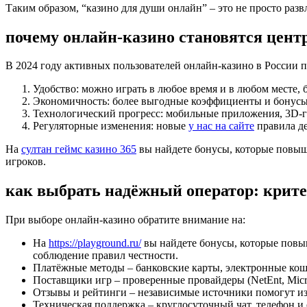
Таким образом, “казино для души онлайн” – это не просто раз
почему онлайн‑казино становятся центр
В 2024 году активных пользователей онлайн‑казино в России
Удобство: можно играть в любое время и в любом месте, б
Экономичность: более выгодные коэффициенты и бонусы,
Технологический прогресс: мобильные приложения, 3D‑
Регуляторные изменения: новые
у нас на сайте
правила д
На
султан геймс казино 365
вы найдете бонусы, которые повыш
игроков.
как выбрать надёжный оператор: крите
При выборе онлайн‑казино обратите внимание на:
На
https://playground.ru/
вы найдете бонусы, которые повы
соблюдение правил честности.
Платёжные методы – банковские карты, электронные кош
Поставщики игр – проверенные провайдеры (NetEnt, Micro
Отзывы и рейтинги – независимые источники помогут и
Техническая поддержка – круглосуточный чат, телефон и